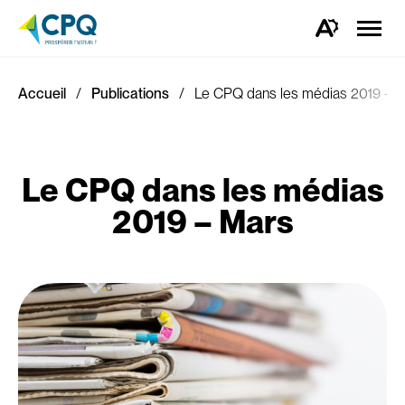
Ouvrir
la
Ouvrez
naviga
la
du
barre
site
d'outils
d'accessibilité.
Accueil
Publications
Le CPQ dans les médias 2019 – 
Le CPQ dans les médias
2019 – Mars