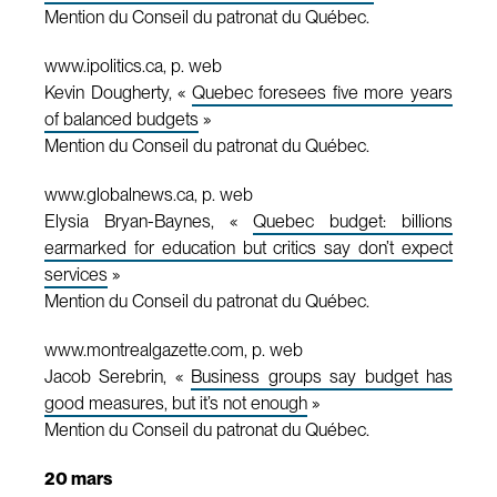
Mention du Conseil du patronat du Québec.
www.ipolitics.ca, p. web
Kevin Dougherty, «
Quebec foresees five more years
of balanced budgets
»
Mention du Conseil du patronat du Québec.
www.globalnews.ca, p. web
Elysia Bryan-Baynes, «
Quebec budget: billions
earmarked for education but critics say don’t expect
services
»
Mention du Conseil du patronat du Québec.
www.montrealgazette.com, p. web
Jacob Serebrin, «
Business groups say budget has
good measures, but it’s not enough
»
Mention du Conseil du patronat du Québec.
20 mars