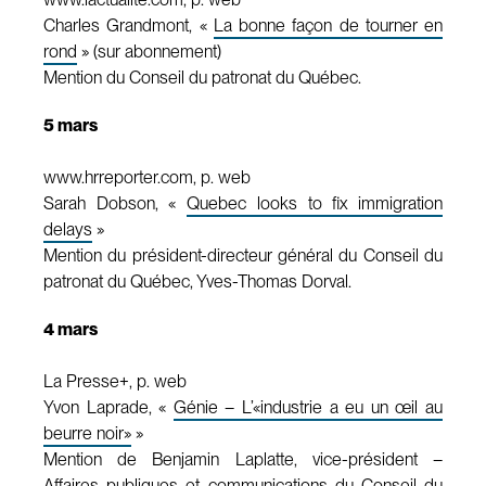
Charles Grandmont, «
La bonne façon de tourner en
rond
» (sur abonnement)
Mention du Conseil du patronat du Québec.
5 mars
www.hrreporter.com, p. web
Sarah Dobson, «
Quebec looks to fix immigration
delays
»
Mention du président-directeur général du Conseil du
patronat du Québec, Yves-Thomas Dorval.
4 mars
La Presse+, p. web
Yvon Laprade, «
Génie – L’«industrie a eu un œil au
beurre noir»
»
Mention de Benjamin Laplatte, vice-président –
Affaires publiques et communications du Conseil du