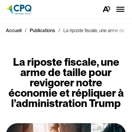
Ouvrir
la
Ouvrez
naviga
la
du
barre
site
d'outils
d'accessibilité.
Accueil
Publications
La riposte fiscale, une arme de tai
La riposte fiscale, une
arme de taille pour
revigorer notre
économie et répliquer à
l’administration Trump