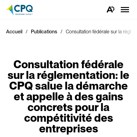
Ouvrir
la
Ouvrez
naviga
la
du
barre
site
d'outils
d'accessibilité.
Accueil
Publications
Consultation fédérale sur la régle
Consultation fédérale
sur la réglementation: le
CPQ salue la démarche
et appelle à des gains
concrets pour la
compétitivité des
entreprises