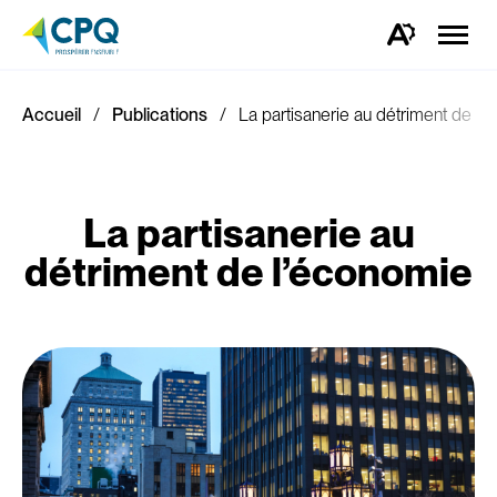
Ouvrir
la
Ouvrez
naviga
la
du
barre
site
d'outils
d'accessibilité.
Accueil
Publications
La partisanerie au détriment de l’
La partisanerie au
détriment de l’économie