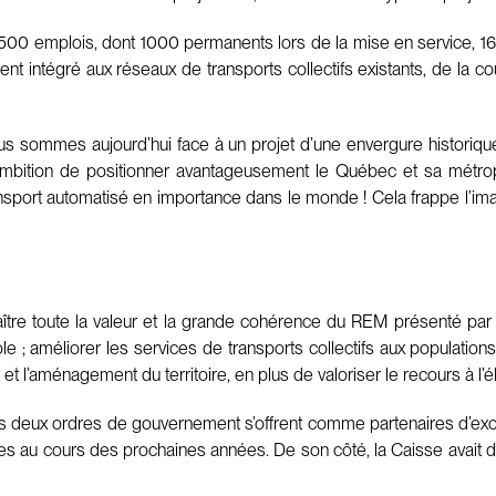
 8500 emplois, dont 1000 permanents lors de la mise en service, 1
ent intégré aux réseaux de transports collectifs existants, de la 
us sommes aujourd’hui face à un projet d’une envergure historiq
mbition de positionner avantageusement le Québec et sa métropol
nsport automatisé en importance dans le monde ! Cela frappe l’imag
aître toute la valeur et la grande cohérence du REM présenté pa
 ; améliorer les services de transports collectifs aux populations e
 l’aménagement du territoire, en plus de valoriser le recours à l’éle
les deux ordres de gouvernement s’offrent comme partenaires d’exc
 au cours des prochaines années. De son côté, la Caisse avait dit ce