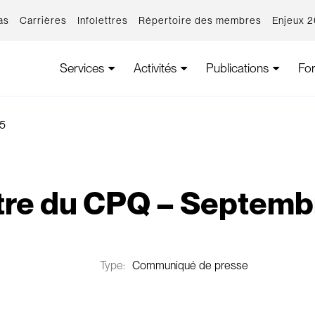
as
Carrières
Infolettres
Répertoire des membres
Enjeux 
Services
Activités
Publications
Fo
15
ttre du CPQ – Septem
Type:
Communiqué de presse