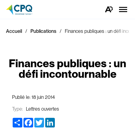
Ouvrir
la
Ouvrez
naviga
la
du
barre
site
d'outils
d'accessibilité.
Accueil
Publications
Finances publiques : un défi incon
Finances publiques : un
défi incontournable
Publié le:
18 juin 2014
Type:
Lettres ouvertes
Share
Facebook
Twitter
LinkedIn