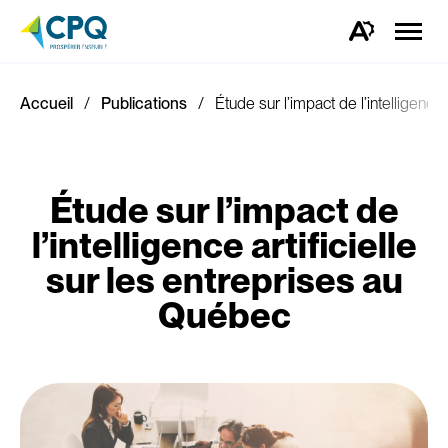
Ouvrir
la
Ouvrez
naviga
la
du
barre
site
d'outils
d'accessibilité.
Accueil
Publications
Étude sur l’impact de l’intelligence
Étude sur l’impact de
l’intelligence artificielle
sur les entreprises au
Québec