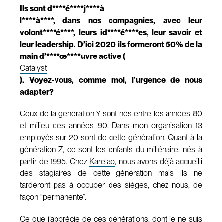
Ils sont d****é****j****à
l****à****, dans nos compagnies, avec leur
volont****é****, leurs id****é****es, leur savoir et
leur leadership. D’ici 2020 ils formeront 50% de la
main d’****œ****uvre active (
Catalyst
). Voyez-vous, comme moi, l’urgence de nous
adapter?
Ceux de la génération Y sont nés entre les années 80
et milieu des années 90. Dans mon organisation 13
employés sur 20 sont de cette génération. Quant à la
génération Z, ce sont les enfants du millénaire, nés à
partir de 1995. Chez
Karelab
, nous avons déjà accueilli
des stagiaires de cette génération mais ils ne
tarderont pas à occuper des sièges, chez nous, de
façon “permanente”.
Ce que j’apprécie de ces générations, dont je ne suis