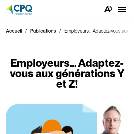
Ouvrir
la
Ouvrez
naviga
la
du
barre
site
d'outils
d'accessibilité.
Accueil
Publications
Employeurs… Adaptez-vous aux gén
Employeurs… Adaptez-
vous aux générations Y
et Z!