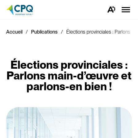
Ouvrir
la
Ouvrez
naviga
la
du
barre
site
d'outils
d'accessibilité.
Accueil
Publications
Élections provinciales : Parlons m
Élections provinciales :
Parlons main-d’œuvre et
parlons-en bien !