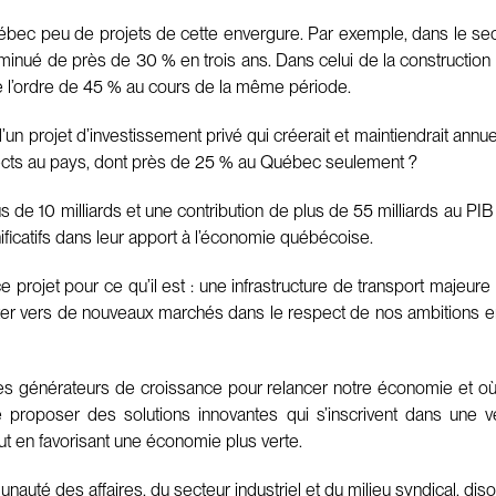
 Québec peu de projets de cette envergure. Par exemple, dans le sect
iminué de près de 30 % en trois ans. Dans celui de la construction i
 de l’ordre de 45 % au cours de la même période.
’un projet d’investissement privé qui créerait et maintiendrait a
irects au pays, dont près de 25 % au Québec seulement ?
s de 10 milliards et une contribution de plus de 55 milliards au P
nificatifs dans leur apport à l’économie québécoise.
 projet pour ce qu’il est : une infrastructure de transport majeur
rter vers de nouveaux marchés dans le respect de nos ambitions e
tures générateurs de croissance pour relancer notre économie et 
proposer des solutions innovantes qui s’inscrivent dans une 
ut en favorisant une économie plus verte.
té des affaires, du secteur industriel et du milieu syndical, diso