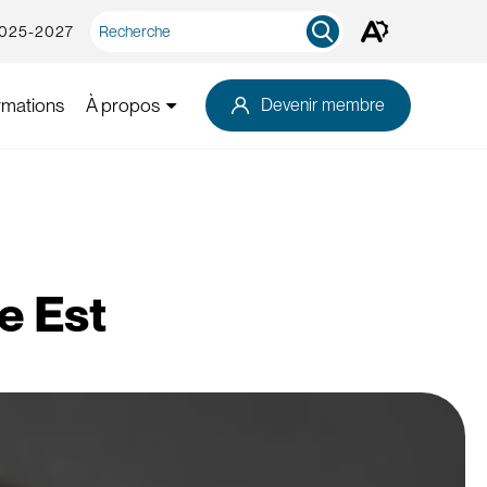
Recherche
2025-2027
Ouvrez
rapide
la
barre
d'outils
rmations
À propos
Devenir membre
d'accessibilité.
e Est