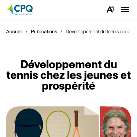
Ouvrir
la
Ouvrez
naviga
la
du
barre
site
d'outils
d'accessibilité.
Accueil
Publications
Développement du tennis chez les
Développement du
tennis chez les jeunes et
prospérité