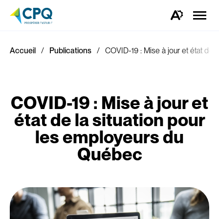
Ouvrir
la
Ouvrez
naviga
la
du
barre
site
d'outils
d'accessibilité.
Accueil
Publications
COVID-19 : Mise à jour et état de 
COVID-19 : Mise à jour et
état de la situation pour
les employeurs du
Québec