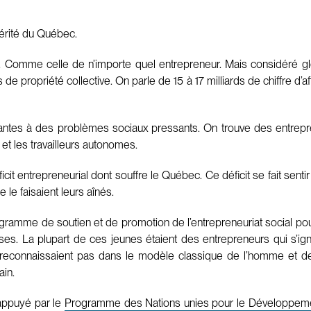
périté du Québec.
. Comme celle de n’importe quel entrepreneur. Mais considéré gl
opriété collective. On parle de 15 à 17 milliards de chiffre d’affa
vantes à des problèmes sociaux pressants. On trouve des entrepr
 et les travailleurs autonomes.
ficit entrepreneurial dont souffre le Québec. Ce déficit se fait senti
 le faisaient leurs aînés.
gramme de soutien et de promotion de l’entrepreneuriat social pou
ises. La plupart de ces jeunes étaient des entrepreneurs qui s’i
 se reconnaissaient pas dans le modèle classique de l’homme et de
ain.
 appuyé par le
Programme des Nations unies pour le Développem