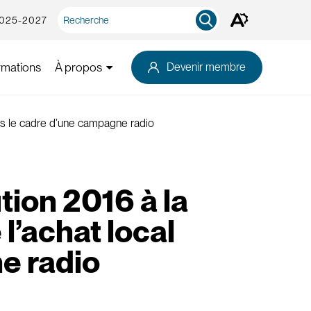
Recherche
2025-2027
Ouvrez
rapide
la
barre
d'outils
rmations
À propos
Devenir membre
d'accessibilité.
ans le cadre d’une campagne radio
tion 2016 à la
l’achat local
e radio