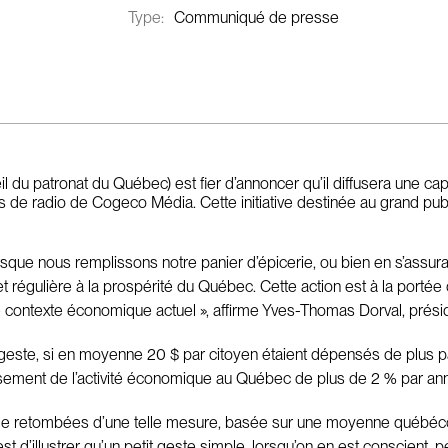
Type:
Communiqué de presse
 du patronat du Québec) est fier d’annoncer qu’il diffusera une caps
ions de radio de Cogeco Média. Cette initiative destinée au grand pu
rsque nous remplissons notre panier d’épicerie, ou bien en s’assura
t régulière à la prospérité du Québec. Cette action est à la portée
le contexte économique actuel », affirme Yves-Thomas Dorval, prési
tel geste, si en moyenne 20 $ par citoyen étaient dépensés de plus 
issement de l’activité économique au Québec de plus de 2 % par ann
iel de retombées d’une telle mesure, basée sur une moyenne québécoi
’est d’illustrer qu’un petit geste simple, lorsqu’on en est conscient