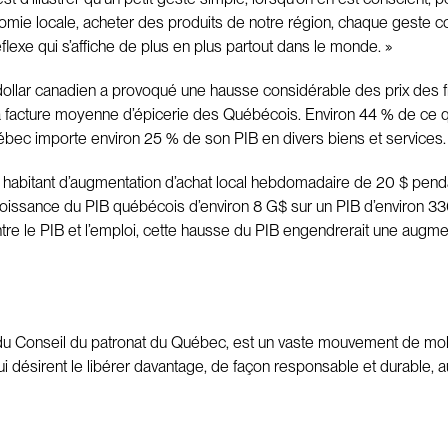
mie locale, acheter des produits de notre région, chaque geste c
lexe qui s’affiche de plus en plus partout dans le monde. »
dollar canadien a provoqué une hausse considérable des prix des f
r la facture moyenne d’épicerie des Québécois. Environ 44 % de c
uébec importe environ 25 % de son PIB en divers biens et services.
r habitant d’augmentation d’achat local hebdomadaire de 20 $ pendan
 croissance du PIB québécois d’environ 8 G$ sur un PIB d’environ 
ntre le PIB et l’emploi, cette hausse du PIB engendrerait une augm
onseil du patronat du Québec, est un vaste mouvement de mobilisa
désirent le libérer davantage, de façon responsable et durable, au