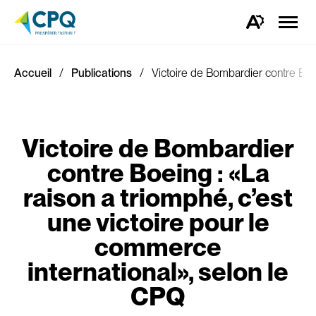
Ouvrir
la
Ouvrez
naviga
la
du
barre
site
d'outils
d'accessibilité.
Accueil
Publications
Victoire de Bombardier contre Boei
Victoire de Bombardier
contre Boeing : «La
raison a triomphé, c’est
une victoire pour le
commerce
international», selon le
CPQ