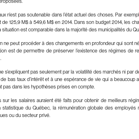
s proposées.
paux n’est pas soutenable dans l’état actuel des choses. Par exemple
 de 125,9 M$ à 549,6 M$ en 2014. Dans son budget 2014, les char
 situation est comparable dans la majorité des municipalités du Q
 on ne peut procéder à des changements en profondeur qui sont né
éflexion est de permettre de préserver l’existence des régimes de r
.
 ne s’expliquent pas seulement par la volatilité des marchés ni par
e de bas taux d’intérêt et à une espérance de vie qui a beaucoup 
ent pas dans les hypothèses prises en compte.
ur les salaires auraient été faits pour obtenir de meilleurs régim
e la statistique du Québec, la rémunération globale des employés 
ques ou du secteur privé.