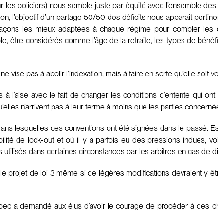
 les policiers) nous semble juste par équité avec l’ensemble des 
n, l’objectif d’un partage 50/50 des déficits nous apparaît pertinent
es façons les mieux adaptées à chaque régime pour combler les 
le, être considérés comme l’âge de la retraite, les types de bénéf
 ne vise pas à abolir l’indexation, mais à faire en sorte qu’elle soi
 à l’aise avec le fait de changer les conditions d’entente qui ont 
u’elles n’arrivent pas à leur terme à moins que les parties concern
s dans lesquelles ces conventions ont été signées dans le passé. Es
ilité de lock-out et où il y a parfois eu des pressions indues, voi
 utilisés dans certaines circonstances par les arbitres en cas de di
le projet de loi 3 même si de légères modifications devraient y êt
uébec a demandé aux élus d’avoir le courage de procéder à des c