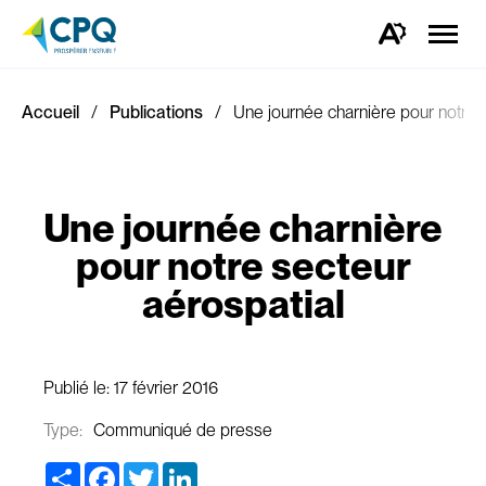
Ouvrir
la
Ouvrez
naviga
la
du
barre
site
d'outils
d'accessibilité.
Accueil
Publications
Une journée charnière pour notre 
Une journée charnière
pour notre secteur
aérospatial
Publié le:
17 février 2016
Type:
Communiqué de presse
Share
Facebook
Twitter
LinkedIn