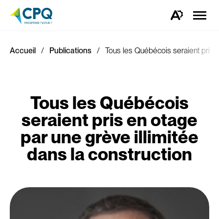
Ouvrir
la
Ouvrez
naviga
la
du
barre
site
d'outils
d'accessibilité.
Accueil
Publications
Tous les Québécois seraient pris e
Tous les Québécois
seraient pris en otage
par une grève illimitée
dans la construction