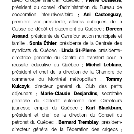
BMO Groupe financier, Québec ;
Pierre Cossette
,
président du conseil d’administration du Bureau de
coopération interuniversitaire ;
Ani Castonguay
,
première vice-présidente, affaires publiques, de la
Caisse de dépôt et placement du Québec ;
Doreen
Assaad
, présidente de Carrefour action municipale et
famille ;
Sonia Éthier
, présidente de la Centrale des
syndicats du Québec ;
Linda St-Pierre
, présidente-
directrice générale du Centre de transfert pour la
réussite éducative du Québec ;
Michel Leblanc
,
président et chef de la direction de la Chambre de
commerce du Montréal métropolitain ;
Tommy
Kulczyk
, directeur général du Club des petits
déjeuners ;
Marie-Claude Desjardins
, secrétaire
générale du Collectif autonome des Carrefours
jeunesse emploi du Québec ;
Karl Blackburn
,
président et chef de la direction du Conseil du
patronat du Québec ;
Bernard Tremblay
, président-
directeur général de la Fédération des cégeps ;