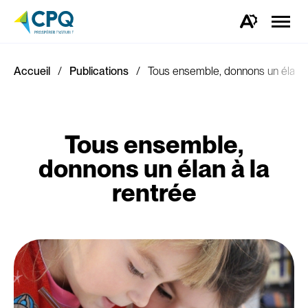
Ouvrir
la
Ouvrez
naviga
la
du
barre
site
d'outils
d'accessibilité.
Accueil
Publications
Tous ensemble, donnons un élan à 
Tous ensemble,
donnons un élan à la
rentrée