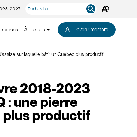
Recherche
2025-2027
Ouvrez
rapide
la
barre
d'outils
rmations
À propos
Devenir membre
d'accessibilité.
ssise sur laquelle bâtir un Québec plus productif
uvre 2018-2023
: une pierre
 plus productif