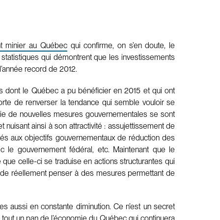
nt minier au Québec
qui confirme, on s’en doute, le
 statistiques qui démontrent que les investissements
 l’année record de 2012.
és dont le Québec a pu bénéficier en 2015 et qui ont
orte de renverser la tendance qui semble vouloir se
rie de nouvelles mesures gouvernementales se sont
 nuisant ainsi à son attractivité : assujettissement de
liés aux objectifs gouvernementaux de réduction des
ec le gouvernement fédéral, etc. Maintenant que le
te que celle-ci se traduise en actions structurantes qui
enu de réellement penser à des mesures permettant de
les aussi en constante diminution. Ce n’est un secret
est tout un pan de l’économie du Québec qui continuera