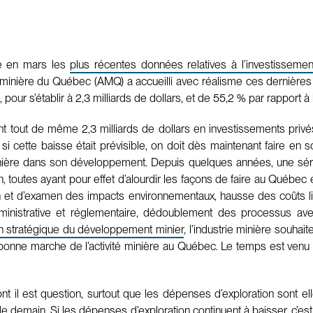
lié en mars les
plus récentes données relatives à l’investisseme
n minière du Québec (AMQ) a accueilli avec réalisme ces dernières
our s’établir à 2,3 milliards de dollars, et de 55,2 % par rapport à
nt tout de même 2,3 milliards de dollars en investissements priv
 cette baisse était prévisible, on doit dès maintenant faire en s
inière dans son développement. Depuis quelques années, une sé
 toutes ayant pour effet d’alourdir les façons de faire au Québec et
on et d’examen des impacts environnementaux, hausse des coûts 
administrative et réglementaire, dédoublement des processus av
on stratégique du développement minier
, l’industrie minière souhai
 la bonne marche de l’activité minière au Québec. Le temps est v
ont il est question, surtout que les dépenses d’exploration sont el
 de demain. Si les dépenses d’exploration continuent à baisser, c’