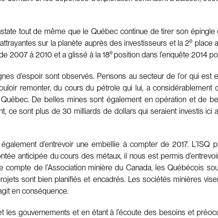
onstate tout de même que le Québec continue de tirer son épingle 
e
 attrayantes sur la planète auprès des investisseurs et la 2
place a
e
 2007 à 2010 et a glissé à la 18
position dans l’enquête 2014 po
signes d’espoir sont observés. Pensons au secteur de l’or qui est 
ouloir remonter, du cours du pétrole qui lui, a considérablement d
Québec. De belles mines sont également en opération et de beau
 ce sont plus de 30 milliards de dollars qui seraient investis ic
également d’entrevoir une embellie à compter de 2017. L’ISQ pré
tée anticipée du cours des métaux, il nous est permis d’entrevoir
compte de l’Association minière du Canada, les Québécois souh
 projets sont bien planifiés et encadrés. Les sociétés minières vis
 agit en conséquence.
x et les gouvernements et en étant à l’écoute des besoins et préoc