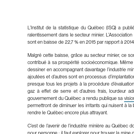
L’Institut de la statistique du Québec (ISQ) a pub
ralentissement dans le secteur minier. L’Associatio
sont en baisse de 22,7 % en 2015 par rapport à 2014, p
Malgré cette baisse, grâce au secteur minier, ce so
contribué à sa prospérité socioéconomique. Même si
dessiner en accompagnant davantage l’industrie m
ajoutées et d’autres sont en processus d’implantation,
presque tous les projets à la procédure d’évaluati
gaz à effet de serre et d’autres frais, lourdeur 
gouvernement du Québec a rendu publique sa
visi
permettront de diminuer les irritants qui nuisent à
rendre le Québec encore plus attrayant.
C’est de l’avenir de l’industrie minière au Québec d
pour personne : il faut explorer pour trouver la mine