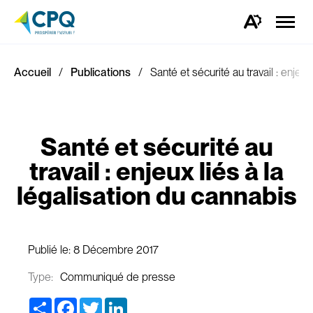
Ouvrir
la
Ouvrez
naviga
la
du
barre
site
d'outils
d'accessibilité.
Accueil
Publications
Santé et sécurité au travail : enjeux
Santé et sécurité au
travail : enjeux liés à la
légalisation du cannabis
Publié le:
8 Décembre 2017
Type:
Communiqué de presse
Share
Facebook
Twitter
LinkedIn