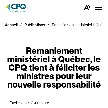
Ouvrir
la
Ouvrez
naviga
la
du
barre
site
d'outils
d'accessibilité.
Accueil
Publications
Remaniement ministériel à Québec, l
Remaniement
ministériel à Québec, le
CPQ tient à féliciter les
ministres pour leur
nouvelle responsabilité
Publié le:
27 février 2015