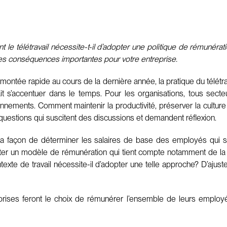
 le télétravail nécessite-t-il d’adopter une politique de rémunéra
des conséquences importantes pour votre entreprise.
ntée rapide au cours de la dernière année, la pratique du télétrava
ait s’accentuer dans le temps. Pour les organisations, tous sect
nnements. Comment maintenir la productivité, préserver la culture e
e questions qui suscitent des discussions et demandent réflexion.
a façon de déterminer les salaires de base des employés qui se
pter un modèle de rémunération qui tient compte notamment de la 
exte de travail nécessite-il d’adopter une telle approche? D’ajuster
prises feront le choix de rémunérer l’ensemble de leurs employ