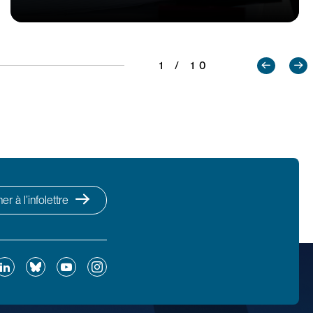
1 / 10
r à l’infolettre
ok
inkedIn
Bluesky
YouTube
Instagram