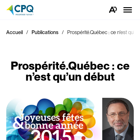
Ouvrir
la
Ouvrez
naviga
la
du
barre
site
d'outils
d'accessibilité.
Accueil
Publications
Prospérité.Québec : ce n'est qu'u
Prospérité.Québec : ce
n’est qu’un début