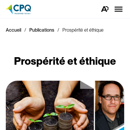
Ouvrir
la
Ouvrez
naviga
la
du
barre
site
d'outils
d'accessibilité.
Accueil
Publications
Prospérité et éthique
Prospérité et éthique