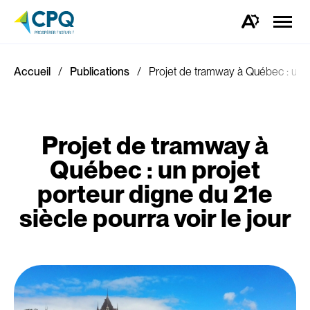
Ouvrir
la
Ouvrez
naviga
la
du
barre
site
d'outils
d'accessibilité.
Accueil
Publications
Projet de tramway à Québec : un pr
Projet de tramway à
Québec : un projet
porteur digne du 21e
siècle pourra voir le jour