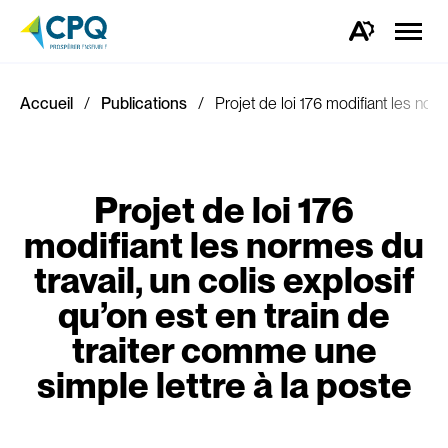
Ouvrir
la
Ouvrez
naviga
la
du
barre
site
d'outils
d'accessibilité.
Accueil
Publications
Projet de loi 176 modifiant les norm
Projet de loi 176
modifiant les normes du
travail, un colis explosif
qu’on est en train de
traiter comme une
simple lettre à la poste