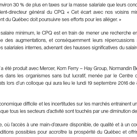
iron 30 % de plus en taxes sur la masse salariale que leurs conc
ent-directeur général du CPQ. « Cet écart avec nos voisins min
 du Québec doit poursuivre ses efforts pour les alléger. »
e salaire minimum, le CPQ est en train de mener une recherche en 
esse des augmentations, et conséquemment leurs répercussions s
s salariales internes, advenant des hausses significatives du sal
a été produit avec Mercer, Korn Ferry – Hay Group, Normandin Bea
les dans les organismes sans but lucratif, menée par le Centre
tats lors d’un colloque qui aura lieu le lundi 19 septembre 2016 de
nomique difficile et les incertitudes sur les marchés entrainent u
presque tous les secteurs d’activité sont touchés par une diminution 
où l’accès à une main-d’œuvre disponible, de qualité et à un coût c
tions possibles pour accroître la prospérité du Québec et offrir