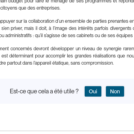
hain budget pour faire le ménage de ses programmes et répondre
s citoyens que des entreprises.
ut s’appuyer sur la collaboration d’un ensemble de parties prenante
e s’en priver, mais il doit, à l’image des intérêts parfois diverge
ou administratifs : qu’il s’agisse de ses cabinets ou de ses équipes 
alement concernés devront développer un niveau de synergie rareme
est déterminant pour accomplir les grandes réalisations que nous
endre partout dans l’appareil étatique, sans compromission.
Est-ce que cela a été utile ?
Oui
Non