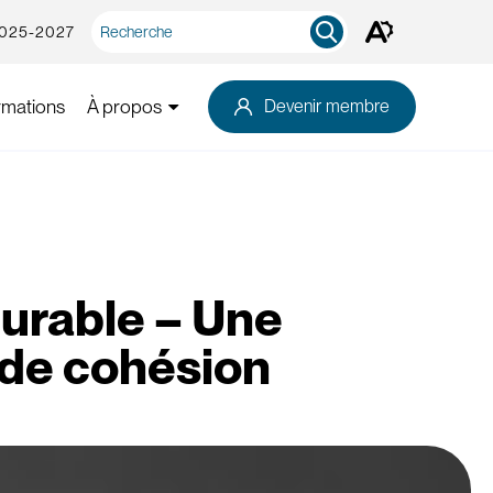
Recherche
2025-2027
Ouvrez
rapide
la
barre
d'outils
rmations
À propos
Devenir membre
d'accessibilité.
durable – Une
 de cohésion