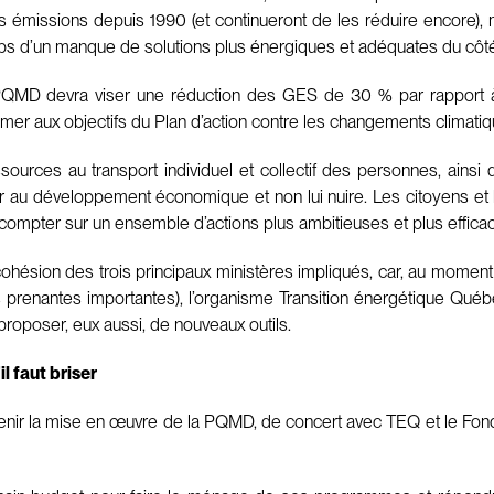
rs émissions depuis 1990 (et continueront de les réduire encore), m
emps d’un manque de solutions plus énergiques et adéquates du côté
PQMD devra viser une réduction des GES de 30 % par rapport à 
arrimer aux objectifs du Plan d’action contre les changements climat
ressources au transport individuel et collectif des personnes, ain
buer au développement économique et non lui nuire. Les citoyens et 
 compter sur un ensemble d’actions plus ambitieuses et plus effic
a cohésion des trois principaux ministères impliqués, car, au mome
 prenantes importantes), l’organisme Transition énergétique Qué
roposer, eux aussi, de nouveaux outils.
l faut briser
nir la mise en œuvre de la PQMD, de concert avec TEQ et le Fon