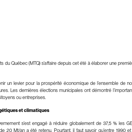
rts du Québec (MTQ) s’affaire depuis cet été à élaborer une premi
venir un levier pour la prospérité économique de l’ensemble de nos
ructures. Les dernières élections municipales ont démontré l’impor
itoyens ou entreprises.
gétiques et climatiques
vernement s’est engagé à réduire globalement de 37,5 % les GES
e 20 Mt/an a été retenu. Pourtant, il faut savoir qu’entre 1990 