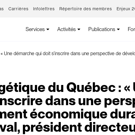
as
Carrières
Infolettres
Répertoire des membres
Enjeux 
Services
Activités
Publications
Fo
 « Une démarche qui doit s’inscrire dans une perspective de dév
rgétique du Québec : 
’inscrire dans une per
ent économique durab
al, président directeu