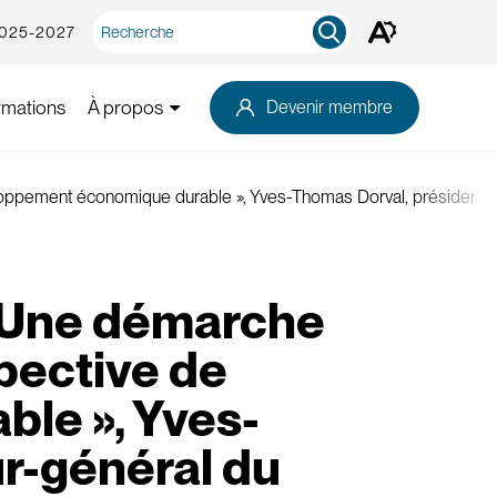
Recherche
2025-2027
Ouvrez
rapide
la
barre
d'outils
rmations
À propos
Devenir membre
d'accessibilité.
eloppement économique durable », Yves-Thomas Dorval, président d
« Une démarche
spective de
le », Yves-
r-général du