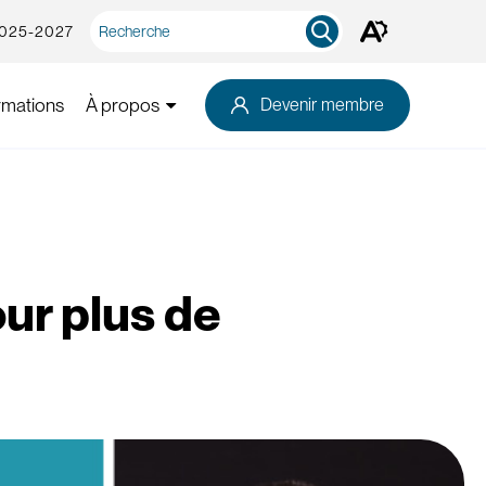
Recherche
2025-2027
Ouvrez
rapide
la
barre
d'outils
rmations
À propos
Devenir membre
d'accessibilité.
ur plus de