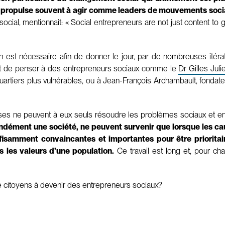
es propulse souvent à agir comme leaders de mouvements soci
ocial, mentionnait: « Social entrepreneurs are not just content to giv
 est nécessaire afin de donner le jour, par de nombreuses itérati
 suffit de penser à des entrepreneurs sociaux comme le
Dr Gilles Juli
uartiers plus vulnérables, ou à Jean-François Archambault, fondat
rises ne peuvent à eux seuls résoudre les problèmes sociaux et e
ondément une société, ne peuvent survenir que lorsque les ca
ffisamment convaincantes et importantes pour être prioritai
 les valeurs d’une population.
Ce travail est long et, pour cha
citoyens à devenir des entrepreneurs sociaux?