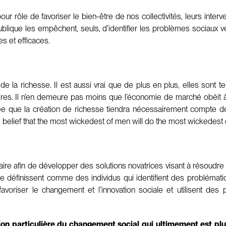
 rôle de favoriser le bien-être de nos collectivités, leurs interven
 publique les empêchent, seuls, d’identifier les problèmes sociaux
s et efficaces.
 de la richesse. Il est aussi vrai que de plus en plus, elles sont
s. Il n’en demeure pas moins que l’économie de marché obéit à des
née que la création de richesse tiendra nécessairement compte de 
belief that the most wickedest of men will do the most wickedest o
aire afin de développer des solutions novatrices visant à résoudr
se définissent comme des individus qui identifient des problémat
avoriser le changement et l’innovation sociale et utilisent des
ion particulière du changement social qui ultimement est plu