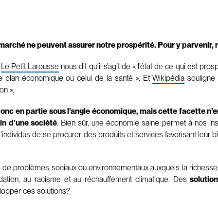
arché ne peuvent assurer notre prospérité. Pour y parvenir, n
.
Le Petit Larousse
nous dit qu’il s’agit de « l’état de ce qui est pr
le plan économique ou celui de la santé ». Et
Wikipédia
souligne 
on ».
 donc en partie sous l’angle économique, mais cette facette n
ein d’une société
. Bien sûr, une économie saine permet à nos ins
individus de se procurer des produits et services favorisant leur bi
e problèmes sociaux ou environnementaux auxquels la richesse n’
idation, au racisme et au réchauffement climatique. Des
solutio
elopper ces solutions?