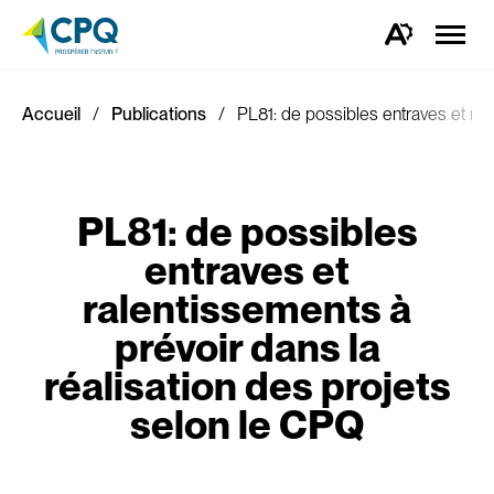
Ouvrir
la
Ouvrez
naviga
la
du
barre
site
d'outils
d'accessibilité.
Accueil
Publications
PL81: de possibles entraves et ral
PL81: de possibles
entraves et
ralentissements à
prévoir dans la
réalisation des projets
selon le CPQ