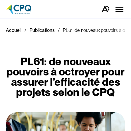
Ouvrir
la
Ouvrez
naviga
la
du
barre
site
d'outils
d'accessibilité.
Accueil
Publications
PL61: de nouveaux pouvoirs à octro
PL61: de nouveaux
pouvoirs à octroyer pour
assurer l’efficacité des
projets selon le CPQ