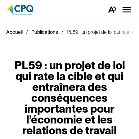
Ouvrir
la
Ouvrez
naviga
la
du
barre
site
d'outils
d'accessibilité.
Accueil
Publications
PL59 : un projet de loi qui rate la
PL59 : un projet de loi
qui rate la cible et qui
entraînera des
conséquences
importantes pour
l’économie et les
relations de travail