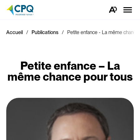
Ouvrir
la
Ouvrez
naviga
la
du
barre
site
d'outils
d'accessibilité.
Accueil
Publications
Petite enfance - La même chance 
Petite enfance – La
même chance pour tous