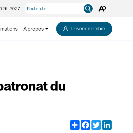
Recherche
2025-2027
Ouvrez
rapide
la
barre
d'outils
rmations
À propos
Devenir membre
d'accessibilité.
patronat du
Share
Facebook
Twitter
LinkedIn