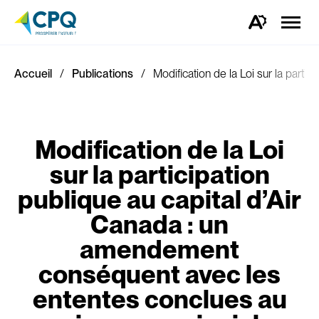
Ouvrir
la
Ouvrez
naviga
la
du
barre
site
d'outils
d'accessibilité.
Accueil
Publications
Modification de la Loi sur la part
Modification de la Loi
sur la participation
publique au capital d’Air
Canada : un
amendement
conséquent avec les
ententes conclues au