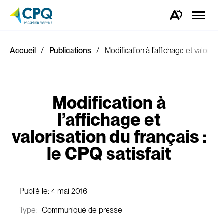
Ouvrir
la
Ouvrez
naviga
la
du
barre
site
d'outils
d'accessibilité.
Accueil
Publications
Modification à l’affichage et valoris
Modification à
l’affichage et
valorisation du français :
le CPQ satisfait
Publié le:
4 mai 2016
Type:
Communiqué de presse