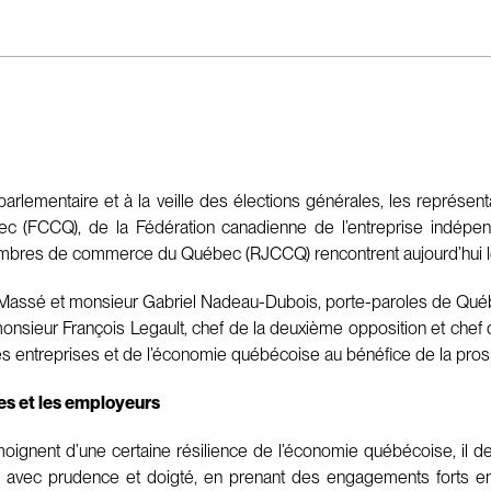
parlementaire et à la veille des élections générales, les représe
FCCQ), de la Fédération canadienne de l’entreprise indépenda
es de commerce du Québec (RJCCQ) rencontrent aujourd’hui les 
n Massé et monsieur Gabriel Nadeau-Dubois, porte-paroles de Québ
t monsieur François Legault, chef de la deuxième opposition et chef 
des entreprises et de l’économie québécoise au bénéfice de la pro
es et les employeurs
ignent d’une certaine résilience de l’économie québécoise, il de
gir avec prudence et doigté, en prenant des engagements forts e