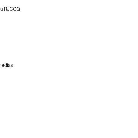
l du RJCCQ
 médias