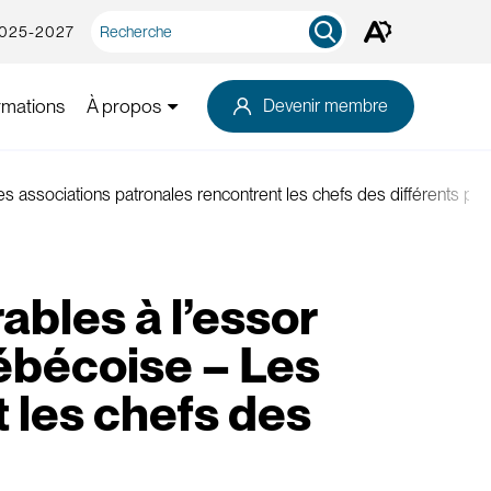
Recherche
2025-2027
Ouvrez
rapide
la
barre
d'outils
rmations
À propos
Devenir membre
d'accessibilité.
s associations patronales rencontrent les chefs des différents part
ables à l’essor
ébécoise – Les
 les chefs des