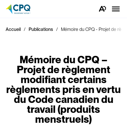
Ouvrir
la
Ouvrez
naviga
la
du
barre
site
d'outils
d'accessibilité.
Accueil
Publications
Mémoire du CPQ - Projet de règlem
Mémoire du CPQ –
Projet de règlement
modifiant certains
règlements pris en vertu
du Code canadien du
travail (produits
menstruels)