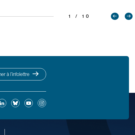
1 / 10
r à l’infolettre
ok
inkedIn
Bluesky
YouTube
Instagram