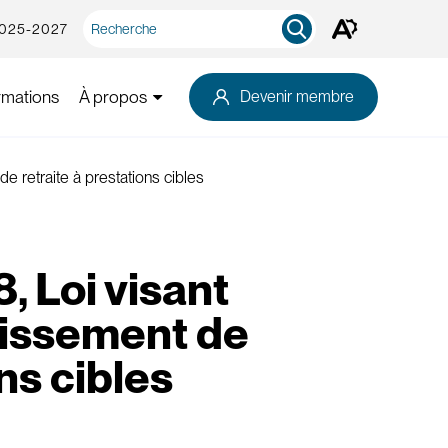
Recherche
2025-2027
Ouvrez
rapide
la
barre
d'outils
rmations
À propos
Devenir membre
d'accessibilité.
e retraite à prestations cibles
, Loi visant
lissement de
ns cibles