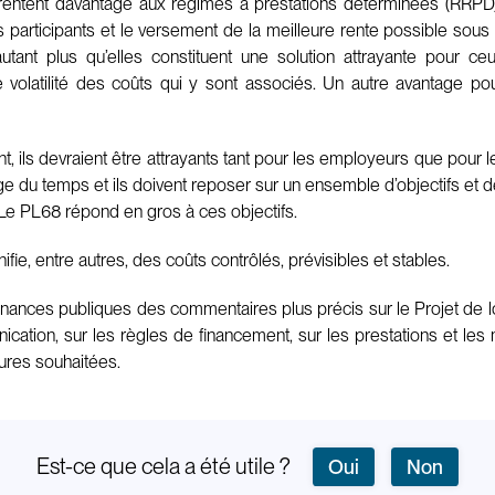
arentent davantage aux régimes à prestations déterminées (RRPD) p
participants et le versement de la meilleure rente possible sous 
’autant plus qu’elles constituent une solution attrayante pour ce
volatilité des coûts qui y sont associés. Un autre avantage pou
 ils devraient être attrayants tant pour les employeurs que pour l
ge du temps et ils doivent reposer sur un ensemble d’objectifs et de
. Le PL68 répond en gros à ces objectifs.
fie, entre autres, des coûts contrôlés, prévisibles et stables.
ances publiques des commentaires plus précis sur le Projet de 
tion, sur les règles de financement, sur les prestations et les 
ures souhaitées.
Est-ce que cela a été utile ?
Oui
Non