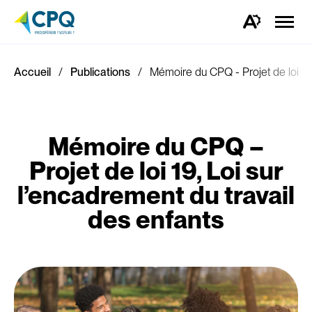
Ouvrir
la
Ouvrez
naviga
la
du
barre
site
d'outils
d'accessibilité.
Accueil
Publications
Mémoire du CPQ - Projet de loi 19,
Mémoire du CPQ –
Projet de loi 19, Loi sur
l’encadrement du travail
des enfants