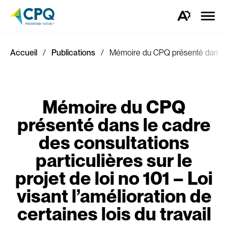
Ouvrir
la
Ouvrez
naviga
la
du
barre
site
d'outils
d'accessibilité.
Accueil
Publications
Mémoire du CPQ présenté dans le cad
Mémoire du CPQ
présenté dans le cadre
des consultations
particulières sur le
projet de loi no 101 – Loi
visant l’amélioration de
certaines lois du travail