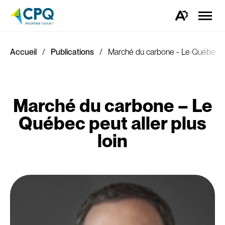
Ouvrir
la
Ouvrez
naviga
la
du
barre
site
d'outils
d'accessibilité.
Accueil
Publications
Marché du carbone - Le Québec peu
Marché du carbone – Le
Québec peut aller plus
loin