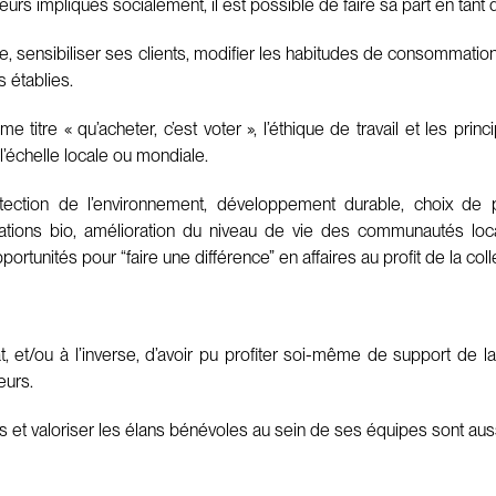
s impliqués socialement, il est possible de faire sa part en tant q
sensibiliser ses clients, modifier les habitudes de consommation po
 établies.
 titre « qu’acheter, c’est voter », l’éthique de travail et les prin
’échelle locale ou mondiale.
otection de l’environnement, développement durable, choix de p
ations bio, amélioration du niveau de vie des communautés locales
ortunités pour “faire une différence” en affaires au profit de la coll
, et/ou à l’inverse, d’avoir pu profiter soi-même de support de l
eurs.
t valoriser les élans bénévoles au sein de ses équipes sont aussi