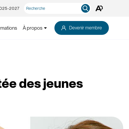
Recherche
2025-2027
Ouvrez
rapide
la
barre
d'outils
rmations
À propos
Devenir membre
d'accessibilité.
rtée des jeunes