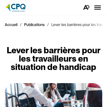
Ouvrir
la
Ouvrez
naviga
la
du
barre
site
d'outils
d'accessibilité.
Accueil
Publications
Lever les barrières pour les travai
Lever les barrières pour
les travailleurs en
situation de handicap