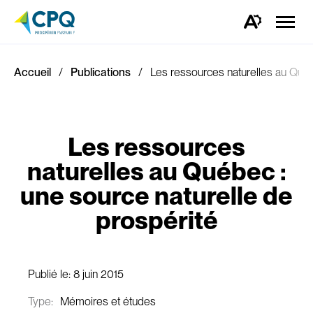
Ouvrir
la
Ouvrez
naviga
la
du
barre
site
d'outils
d'accessibilité.
Accueil
Publications
Les ressources naturelles au Québ
Les ressources
naturelles au Québec :
une source naturelle de
prospérité
Publié le:
8 juin 2015
Type:
Mémoires et études