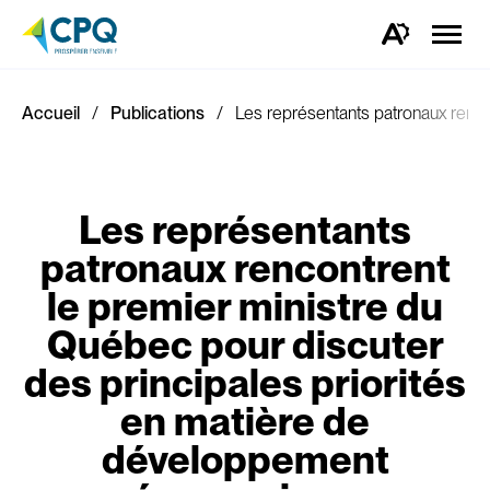
Ouvrir
la
Ouvrez
naviga
la
du
barre
site
d'outils
d'accessibilité.
Accueil
Publications
Les représentants patronaux renco
Les représentants
patronaux rencontrent
le premier ministre du
Québec pour discuter
des principales priorités
en matière de
développement